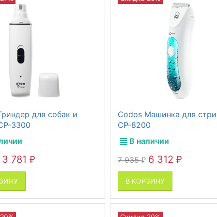
Гриндер для собак и
Codos Машинка для стр
СР-3300
CP-8200
аличии
В наличии
3 781
6 312
7 935
₽
₽
₽
РЗИНУ
В КОРЗИНУ
 20%
Скидка 20%