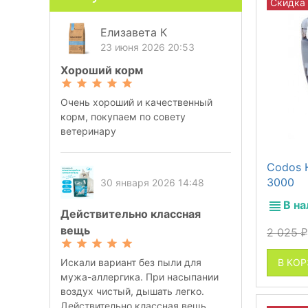
Скидка
Елизавета К
23 июня 2026 20:53
Хороший корм
Очень хороший и качественный
корм, покупаем по совету
ветеринару
Codos 
3000
30 января 2026 14:48
В н
Действительно классная
вещь
2 025
₽
В КО
Искали вариант без пыли для
мужа-аллергика. При насыпании
воздух чистый, дышать легко.
Действительно классная вещь,