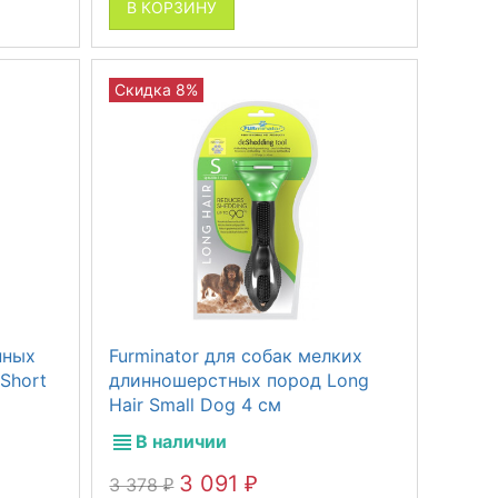
В КОРЗИНУ
Скидка 8%
пных
Furminator для собак мелких
Short
длинношерстных пород Long
Hair Small Dog 4 см
В наличии
3 091
3 378
₽
₽