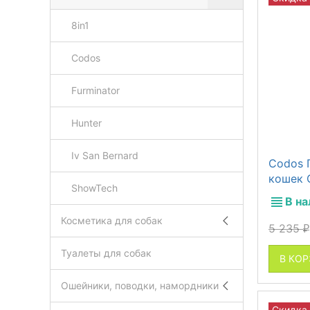
8in1
Codos
Furminator
Hunter
Iv San Bernard
Codos 
кошек 
ShowTech
В н
Косметика для собак
5 235
₽
Туалеты для собак
В КО
Ошейники, поводки, намордники
Скидка