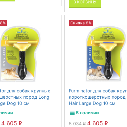
В КОРЗИНУ
 8%
Скидка 8%
tor для собак крупных
Furminator для собак кру
шерстных пород Long
короткошерстных пород 
rge Dog 10 см
Hair Large Dog 10 см
аличии
В наличии
4 605
4 605
5 034
₽
₽
₽