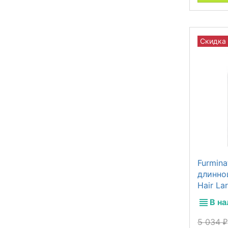
Скидка
Furmina
длинно
Hair La
В н
5 034
₽