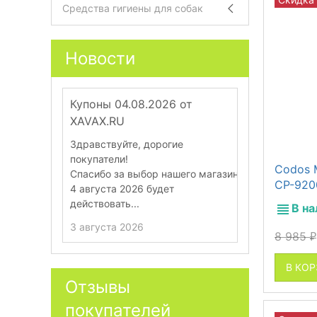
Средства гигиены для собак
Новости
Купоны 04.08.2026 от
Купоны 28.
XAVAX.RU
XAVAX.RU
Здравствуйте, дорогие
Здравствуйт
покупатели!
покупатели!
Codos 
Спасибо за выбор нашего магазина.
Спасибо за в
CP-920
4 августа 2026 будет
28 июля 202
действовать...
действовать..
В н
3 августа 2026
27 июля 202
8 985
₽
В КО
Отзывы
покупателей