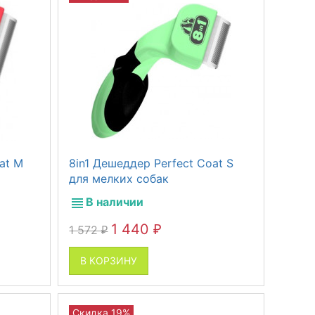
at M
8in1 Дешеддер Perfect Coat S
для мелких собак
В наличии
1 440
1 572
₽
₽
В КОРЗИНУ
Скидка 19%