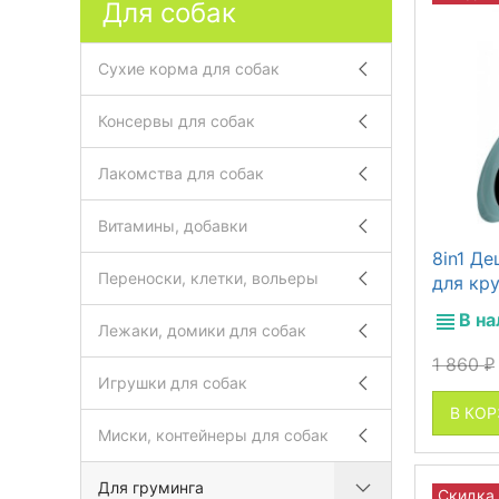
Для собак
Сухие корма для собак
Консервы для собак
Лакомства для собак
Витамины, добавки
8in1 Де
Переноски, клетки, вольеры
для кр
В н
Лежаки, домики для собак
1 860
₽
Игрушки для собак
В КО
Миски, контейнеры для собак
Для груминга
Скидка