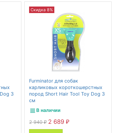
Скидка 8%
Furminator для собак
тных
карликовых короткошерстных
 Dog 3
пород Short Hair Tool Toy Dog 3
см
В наличии
2 689
2 940
₽
₽