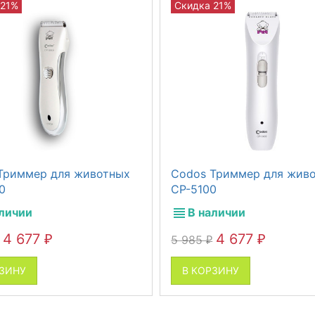
 21%
Скидка 21%
Триммер для животных
Codos Триммер для жив
0
СР-5100
аличии
В наличии
4 677
4 677
5 985
₽
₽
₽
РЗИНУ
В КОРЗИНУ