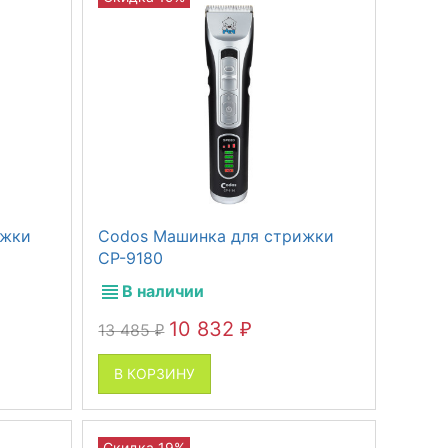
ижки
Codos Машинка для стрижки
CP-9180
В наличии
10 832
13 485
₽
₽
В КОРЗИНУ
Скидка 19%