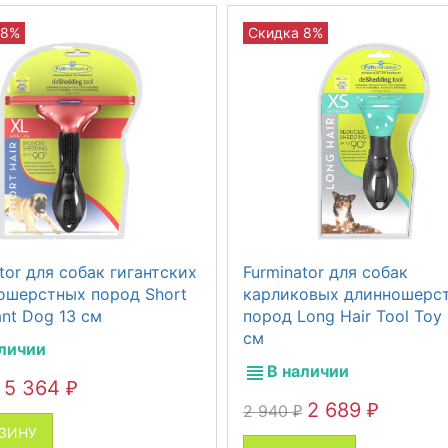
 8%
Скидка 8%
tor для собак гигантских
Furminator для собак
ошерстных пород Short
карликовых длинношерс
ant Dog 13 см
пород Long Hair Tool Toy
см
аличии
В наличии
5 364
₽
2 689
2 940
₽
₽
РЗИНУ