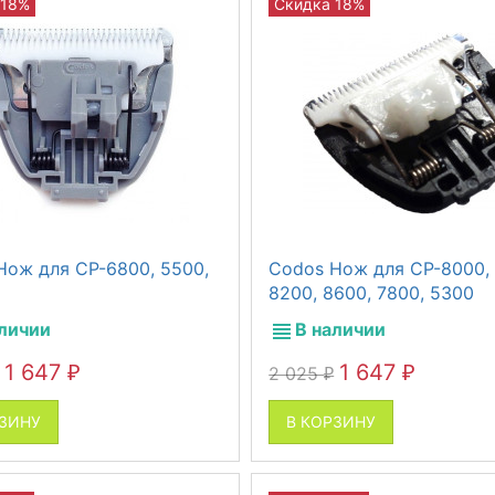
 18%
Скидка 18%
Нож для СР-6800, 5500,
Codos Нож для СР-8000, 
8200, 8600, 7800, 5300
аличии
В наличии
1 647
1 647
2 025
₽
₽
₽
РЗИНУ
В КОРЗИНУ