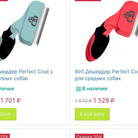
шеддер Perfect Coat L
8in1 Дешеддер Perfect Co
упных собак
для средних собак
аличии
В наличии
1 701
1 528
1 670
₽
₽
₽
РЗИНУ
В КОРЗИНУ
 27%
Скидка 20%