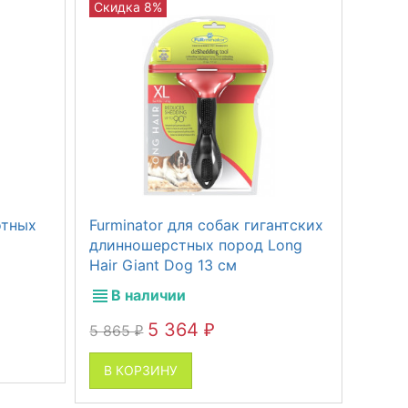
Скидка 8%
отных
Furminator для собак гигантских
длинношерстных пород Long
Hair Giant Dog 13 см
В наличии
5 364
5 865
₽
₽
В КОРЗИНУ