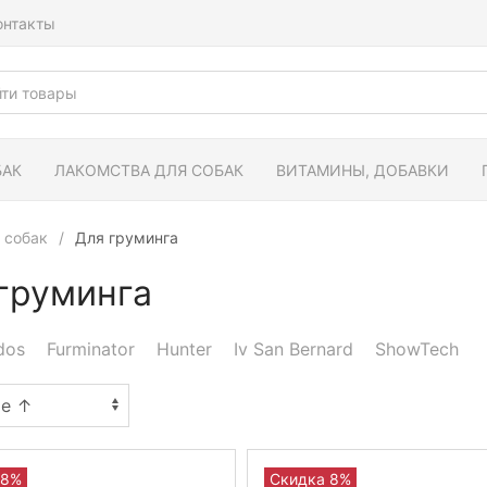
онтакты
БАК
ЛАКОМСТВА ДЛЯ СОБАК
ВИТАМИНЫ, ДОБАВКИ
 собак
Для груминга
груминга
dos
Furminator
Hunter
Iv San Bernard
ShowTech
 8%
Скидка 8%