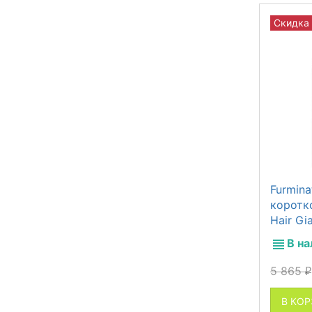
Скидка
Furmina
коротк
Hair Gi
В н
5 865
₽
В КО