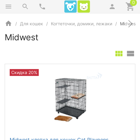
0
Для кошек
Когтеточки, домики, лежаки
Midwest
Midwest
Скидка 20%
Midwest клетка для кошек Cat Playpens