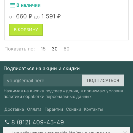
В наличии
660
1 591
от
до
₽
₽
В КОРЗИНУ
Показать по:
15
30
60
Подписаться на акции и скидки
Нажимая на кнопку подтверждения, я принимаю условия
политики обработки персональных данных
Доставка
Оплата
Гарантии
Скидки
Контакты
8 (812) 409-45-49
перезвоните мне
пн-пт 10-20, сб 10-17
Наш сайт
использует cookie
(файлы с данными о