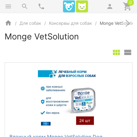
0
Для собак
Консервы для собак
Monge VetSolution
Monge VetSolution
Влажный корм Monge VetSolution Dog