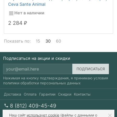
Ceva Sante Animal
Нет в наличии
2 284
₽
Показать по:
15
30
60
Подписаться на акции и скидки
Нажимая на кнопку подтверждения, я принимаю условия
политики обработки персональных данных
Доставка
Оплата
Гарантии
Скидки
Контакты
8 (812) 409-45-49
перезвоните мне
пн-пт 10-20, сб 10-17
Наш сайт
использует cookie
(файлы с данными о