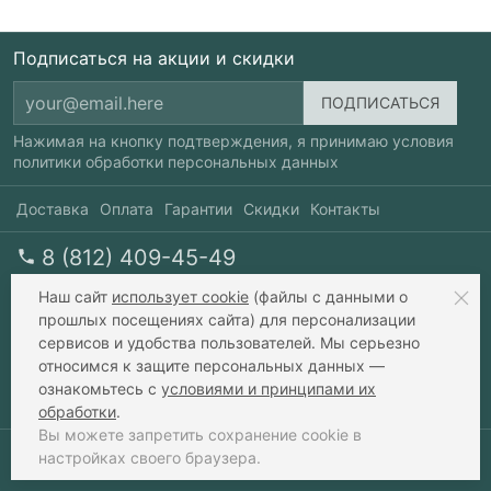
Подписаться на акции и скидки
Нажимая на кнопку подтверждения, я принимаю условия
политики обработки персональных данных
Доставка
Оплата
Гарантии
Скидки
Контакты
8 (812) 409-45-49
перезвоните мне
пн-пт 10-20, сб 10-17
Наш сайт
использует cookie
(файлы с данными о
прошлых посещениях сайта) для персонализации
сервисов и удобства пользователей. Мы серьезно
info@xavax.ru
относимся к защите персональных данных —
ознакомьтесь с
условиями и принципами их
обработки
.
Вы можете запретить сохранение cookie в
настройках своего браузера.
© 2010-2026 интернет-зоомагазин Xavax.ru