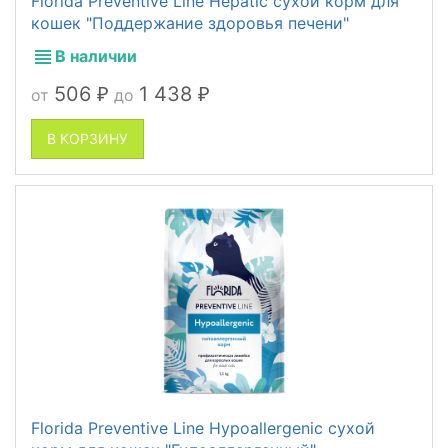
Florida Preventive Line Hepatic сухой корм для
кошек "Поддержание здоровья печени"
В наличии
506
1 438
от
до
₽
₽
В КОРЗИНУ
Florida Preventive Line Hypoallergenic сухой