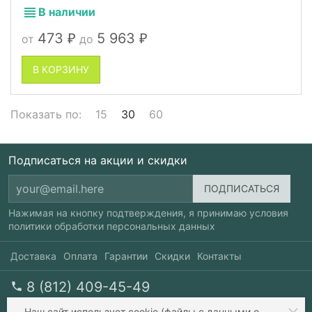
В наличии
473
5 963
от
до
₽
₽
В КОРЗИНУ
Показать по:
15
30
60
Подписаться на акции и скидки
Нажимая на кнопку подтверждения, я принимаю условия
политики обработки персональных данных
Доставка
Оплата
Гарантии
Скидки
Контакты
8 (812) 409-45-49
перезвоните мне
пн-пт 10-20, сб 10-17
Наш сайт
использует cookie
(файлы с данными о