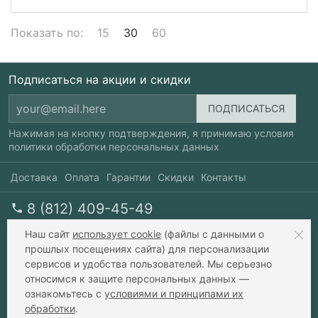
Показать по:
15
30
60
Подписаться на акции и скидки
Нажимая на кнопку подтверждения, я принимаю условия
политики обработки персональных данных
Доставка
Оплата
Гарантии
Скидки
Контакты
8 (812) 409-45-49
перезвоните мне
пн-пт 10-20, сб 10-17
Наш сайт
использует cookie
(файлы с данными о
прошлых посещениях сайта) для персонализации
сервисов и удобства пользователей. Мы серьезно
info@xavax.ru
относимся к защите персональных данных —
ознакомьтесь с
условиями и принципами их
обработки
.