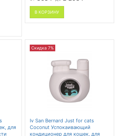
В КОРЗИНУ
Скидка 7%
s
Iv San Bernard Just for cats
ек, для
Coconut Успокаивающий
сти
кондиционер для кошек, для