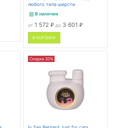
любого типа шерсти
В наличии
1 572
3 601
от
до
₽
₽
В КОРЗИНУ
Скидка 20%
s
Iv San Bernard Just for cats