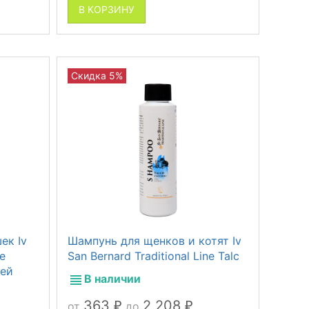
В КОРЗИНУ
Скидка 5%
ек Iv
Шампунь для щенков и котят Iv
ne
San Bernard Traditional Line Talc
ней
В наличии
363
2 208
от
до
₽
₽