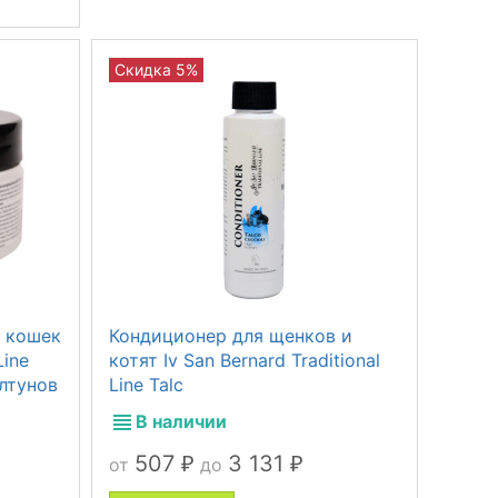
Скидка 5%
и кошек
Кондиционер для щенков и
Line
котят Iv San Bernard Traditional
лтунов
Line Talc
В наличии
507
3 131
от
до
₽
₽