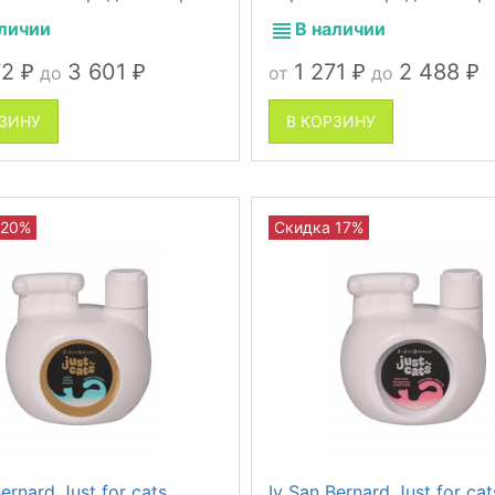
аличии
В наличии
72
3 601
1 271
2 488
до
от
до
₽
₽
₽
₽
РЗИНУ
В КОРЗИНУ
 20%
Скидка 17%
Bernard Just for cats
Iv San Bernard Just for cat