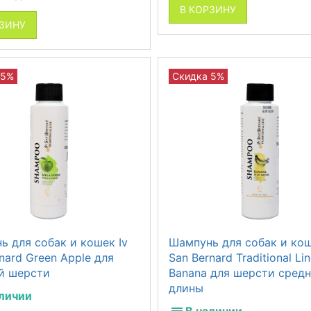
В КОРЗИНУ
РЗИНУ
 5%
Скидка 5%
07.2026 от
Купоны 21.07.2026 от
XAVAX.RU
е, дорогие
Здравствуйте, дорогие
покупатели!
ыбор нашего магазина.
Спасибо за выбор нашего магазина.
6 будет
21 июля 2026 будет
ь для собак и кошек Iv
Шампунь для собак и кош
.
действовать...
nard Green Apple для
San Bernard Traditional Li
6
20 июля 2026
й шерсти
Banana для шерсти сред
длины
аличии