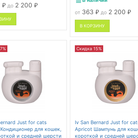
В наличии
3
2 200
до
₽
₽
363
2 200
от
до
₽
₽
РЗИНУ
В КОРЗИНУ
 7%
Скидка 15%
Bernard Just for cats
Iv San Bernard Just for cat
t Кондиционер для кошек,
Apricot Шампунь для кош
роткой и средней шерсти
короткой и средней шер