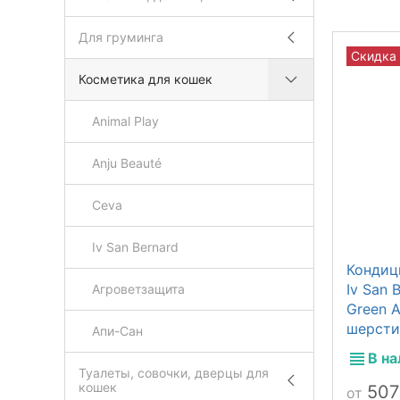
Для груминга
Скидка
Косметика для кошек
Animal Play
Anju Beauté
Ceva
Iv San Bernard
Кондиц
Iv San B
Агроветзащита
Green 
шерсти
Апи-Сан
В н
Туалеты, совочки, дверцы для
кошек
50
от