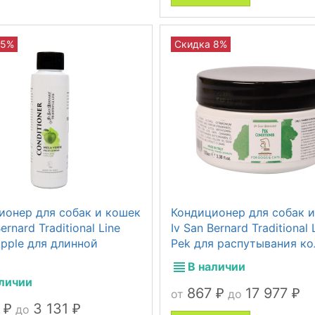
 5%
Скидка 8%
ионер для собак и кошек
Кондиционер для собак 
ernard Traditional Line
Iv San Bernard Traditional 
Apple для длинной
Pek для распутывания ко
В наличии
аличии
867
17 977
от
до
₽
₽
7
3 131
до
₽
₽