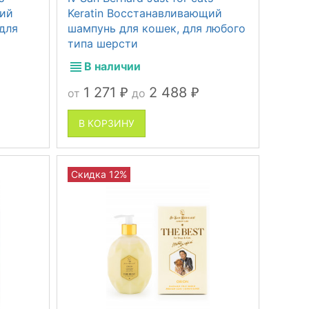
щий
Keratin Восстанавливающий
для
шампунь для кошек, для любого
типа шерсти
В наличии
1 271
2 488
от
до
₽
₽
В КОРЗИНУ
Скидка 12%