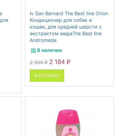
e
Iv San Bernard The Best line Orion
для
Кондиционер для собак и
кошек, для средней шерсти с
экстрактом медаThe Best line
Andromeda
В наличии
2 184
2 500
₽
₽
В КОРЗИНУ