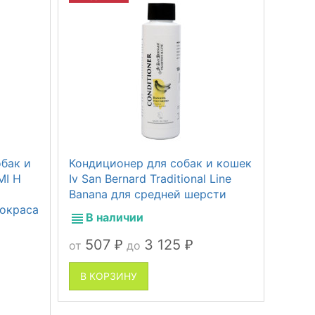
бак и
Кондиционер для собак и кошек
MI Н
Iv San Bernard Traditional Line
Banana для средней шерсти
 окраса
В наличии
507
3 125
от
до
₽
₽
В КОРЗИНУ