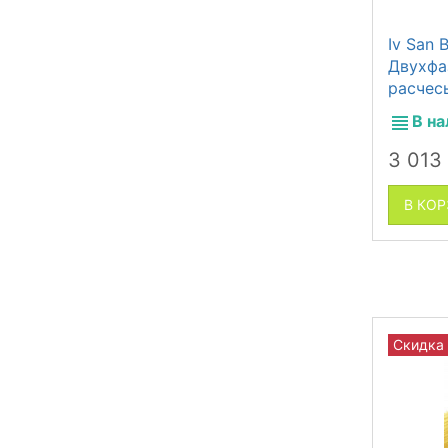
Iv San 
Двухфа
расчес
В н
3 013
В КО
Скидка