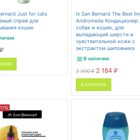
Bernard Just for cats
Iv San Bernard The Best lin
зный спрей для
Andromeda Кондиционер 
ывания кошек
собак и кошек, для
выпадающей шерсти и
аличии
чувствительной кожи с
экстрактом шиповника
₽
В наличии
РЗИНУ
2 184
2 500
₽
₽
В КОРЗИНУ
 17%