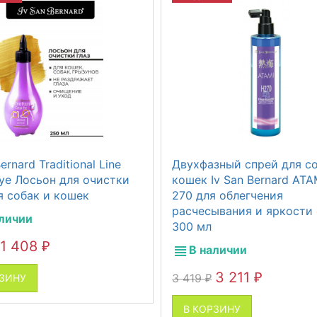
ernard Traditional Line
Двухфазный спрей для со
Eye Лосьон для очистки
кошек Iv San Bernard ATA
я собак и кошек
270 для облегчения
расчесывания и яркости
аличии
300 мл
1 408
₽
В наличии
3 211
3 419
РЗИНУ
₽
₽
В КОРЗИНУ