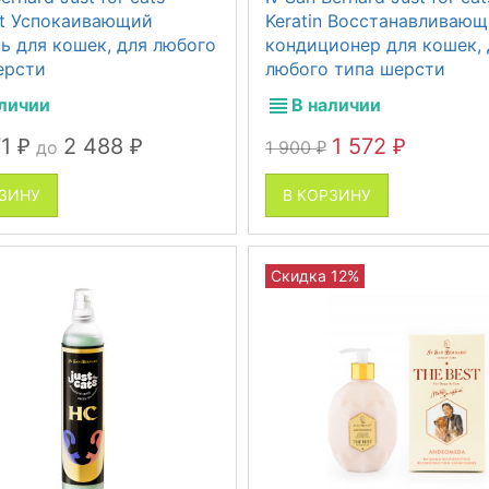
t Успокаивающий
Keratin Восстанавливаю
ь для кошек, для любого
кондиционер для кошек, 
ерсти
любого типа шерсти
аличии
В наличии
71
2 488
1 572
до
1 900
₽
₽
₽
₽
РЗИНУ
В КОРЗИНУ
Скидка 12%