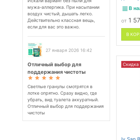
Искали вариант без пыли для
мужа-аллергика. При насыпании
В н
воздух чистый, дышать легко.
1 5
от
Действительно классная вещь,
если для вас это важно.
В КО
27 января 2026 16:42
Отличный выбор для
Скидка
поддержания чистоты
Светлые гранулы смотрятся в
лотке опрятно. Сразу видно, где
убрать, вид туалета аккуратный.
Отличный выбор для поддержания
чистоты
Iv San 