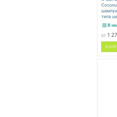
Coconu
шампун
типа ш
В н
1 2
от
В КО