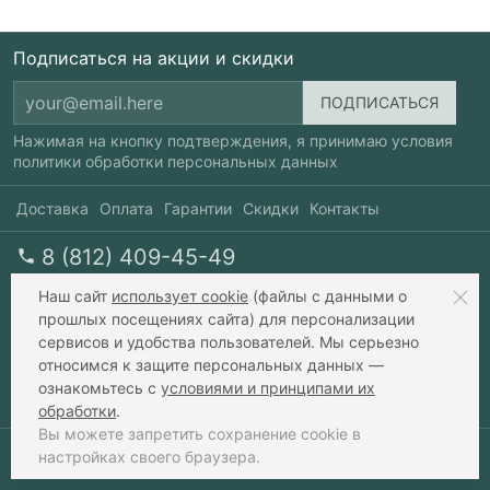
Подписаться на акции и скидки
Нажимая на кнопку подтверждения, я принимаю условия
политики обработки персональных данных
Доставка
Оплата
Гарантии
Скидки
Контакты
8 (812) 409-45-49
перезвоните мне
пн-пт 10-20, сб 10-17
Наш сайт
использует cookie
(файлы с данными о
прошлых посещениях сайта) для персонализации
сервисов и удобства пользователей. Мы серьезно
info@xavax.ru
относимся к защите персональных данных —
ознакомьтесь с
условиями и принципами их
обработки
.
Вы можете запретить сохранение cookie в
настройках своего браузера.
© 2010-2026 интернет-зоомагазин Xavax.ru