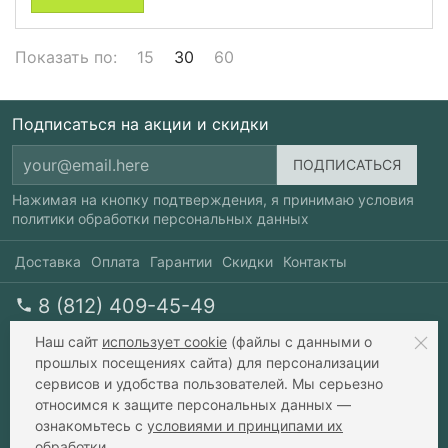
Показать по:
15
30
60
Подписаться на акции и скидки
Нажимая на кнопку подтверждения, я принимаю условия
политики обработки персональных данных
Доставка
Оплата
Гарантии
Скидки
Контакты
8 (812) 409-45-49
перезвоните мне
пн-пт 10-20, сб 10-17
Наш сайт
использует cookie
(файлы с данными о
прошлых посещениях сайта) для персонализации
сервисов и удобства пользователей. Мы серьезно
info@xavax.ru
относимся к защите персональных данных —
ознакомьтесь с
условиями и принципами их
обработки
.