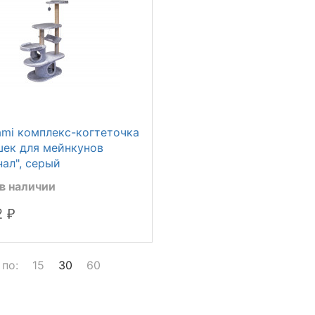
ami комплекс-когтеточка
шек для мейнкунов
нал", серый
в наличии
2
₽
 по:
15
30
60