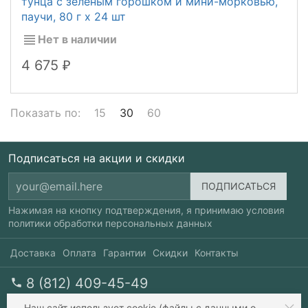
тунца с зелёным горошком и мини-морковью,
паучи, 80 г x 24 шт
Нет в наличии
4 675
₽
Показать по:
15
30
60
Подписаться на акции и скидки
Нажимая на кнопку подтверждения, я принимаю условия
политики обработки персональных данных
Доставка
Оплата
Гарантии
Скидки
Контакты
8 (812) 409-45-49
перезвоните мне
пн-пт 10-20, сб 10-17
Наш сайт
использует cookie
(файлы с данными о