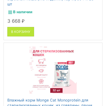
шт
В наличии
3 668
₽
В КОРЗИНУ
Влажный корм Monge Cat Monoprotein для
стерилизованных кошек, из говядины, паучи,