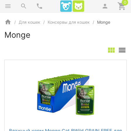
0
Для кошек
Консервы для кошек
Monge
Monge
Влажный корм Monge Cat BWild GRAIN FREE для