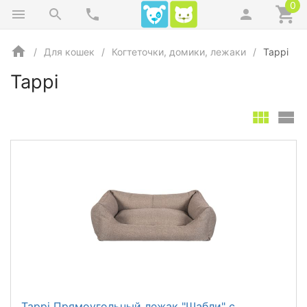
0
Для кошек
Когтеточки, домики, лежаки
Tappi
Tappi
Tappi Прямоугольный лежак "Шабли" с