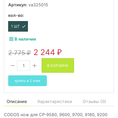
Артикул:
va325015
кол-во
:
1 ШТ
В наличии
2 244
2 775
₽
₽
В КОРЗИНУ
купить в 1 клик
Описание
Характеристики
Отзывы (
0
)
CODOS нож для СР-9580, 9600, 9700, 9180, 9200