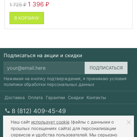
1 396
1 725
₽
₽
В КОРЗИНУ
Подписаться на акции и скидки
Нажимая на кнопку подтверждения, я принимаю условия
политики обработки персональных данных
Доставка
Оплата
Гарантии
Скидки
Контакты
8 (812) 409-45-49
перезвоните мне
пн-пт 10-20, сб 10-17
Наш сайт
использует cookie
(файлы с данными о
прошлых посещениях сайта) для персонализации
сервисов и удобства пользователей. Мы серьезно
info@xavax.ru