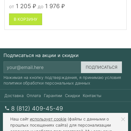
1 205
1 976
от
до
₽
₽
В КОРЗИНУ
Подписаться на акции и скидки
Нажимая на кнопку подтверждения, я принимаю условия
политики обработки персональных данных
Доставка
Оплата
Гарантии
Скидки
Контакты
8 (812) 409-45-49
перезвоните мне
пн-пт 10-20, сб 10-17
Наш сайт
использует cookie
(файлы с данными о
прошлых посещениях сайта) для персонализации