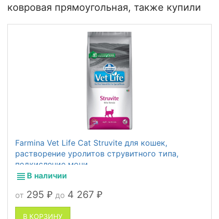
ковровая прямоугольная, также купили
Farmina Vet Life Cat Struvite для кошек,
растворение уролитов струвитного типа,
подкисление мочи
В наличии
295
4 267
от
до
₽
₽
В КОРЗИНУ