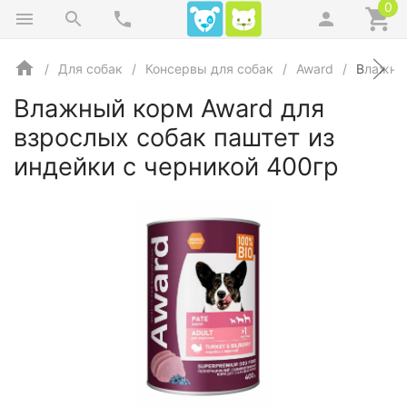
0
Для собак
Консервы для собак
Award
Влажный
Влажный корм Award для
взрослых собак паштет из
индейки с черникой 400гр