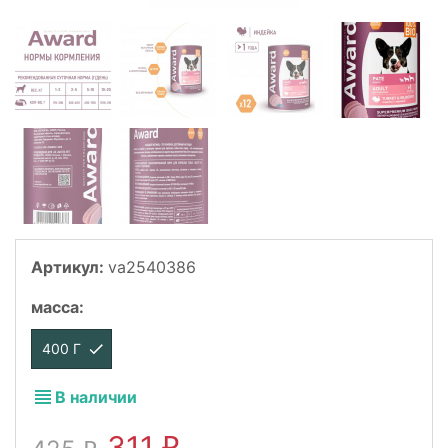
Артикул:
va2540386
масса
:
400 Г
В наличии
311