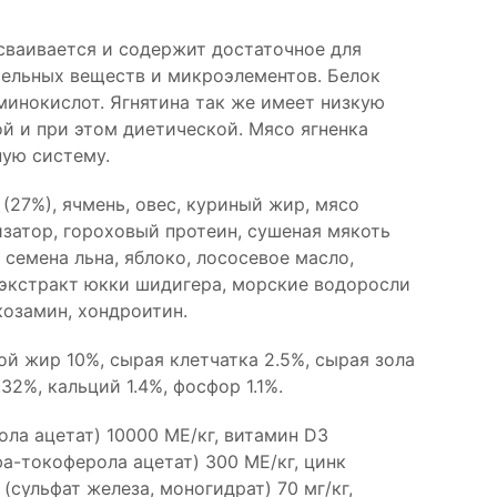
усваивается и содержит достаточное для
тельных веществ и микроэлементов. Белок
инокислот. Ягнятина так же имеет низкую
й и при этом диетической. Мясо ягненка
ную систему.
(27%), ячмень, овес, куриный жир, мясо
изатор, гороховый протеин, сушеная мякоть
семена льна, яблоко, лососевое масло,
 экстракт юкки шидигера, морские водоросли
козамин, хондроитин.
й жир 10%, сырая клетчатка 2.5%, сырая зола
32%, кальций 1.4%, фосфор 1.1%.
ла ацетат) 10000 МЕ/кг, витамин D3
фа-токоферола ацетат) 300 МЕ/кг, цинк
 (сульфат железа, моногидрат) 70 мг/кг,