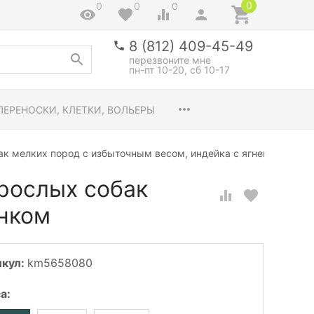
0
0
0
0
8 (812) 409-45-49
перезвоните мне
пн-пт 10-20, сб 10-17
ПЕРЕНОСКИ, КЛЕТКИ, ВОЛЬЕРЫ
обак мелких пород с избыточным весом, индейка с ягненком
взрослых собак
енком
икул:
km5658080
са
: