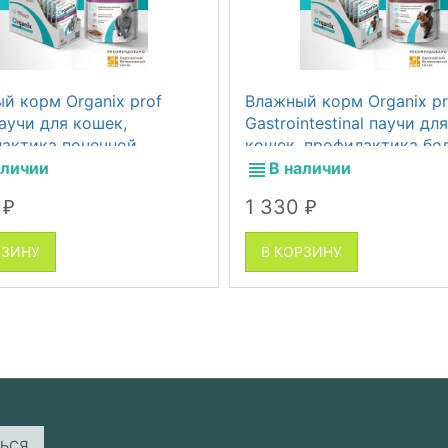
й корм Organix prof
Влажный корм Organix pr
паучи для кошек,
Gastrointestinal паучи для
актика почечной
кошек, профилактика бо
аточности, 14 шт по 85 г
желудочно-кишечного тр
аличии
В наличии
14 шт по 85 г
0
1 330
₽
₽
РЗИНУ
В КОРЗИНУ