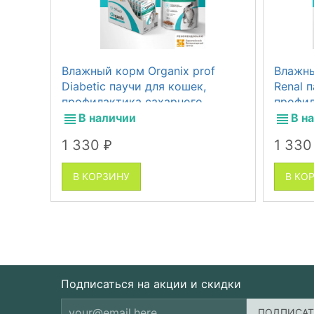
Влажный корм Organix prof
Влажны
Diabetic паучи для кошек,
Renal 
профилактика сахарного
профил
диабета, 14 шт по 85 г
недост
В наличии
В н
1 330
1 33
₽
В КОРЗИНУ
В КО
Подписаться на акции и скидки