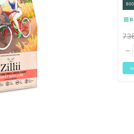
800
В
73
ку