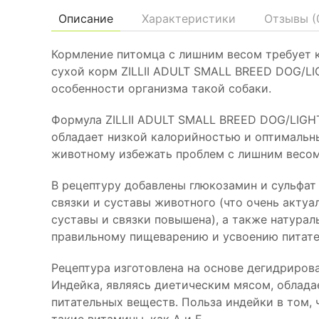
Описание
Характеристики
Отзывы (
Кормление питомца с лишним весом требует 
сухой корм ZILLII ADULT SMALL BREED DOG/LI
особенности организма такой собаки.
Формула ZILLII ADULT SMALL BREED DOG/LIGH
обладает низкой калорийностью и оптимальн
животному избежать проблем с лишним весом 
В рецептуру добавлены глюкозамин и сульфат
связки и суставы животного (что очень актуал
суставы и связки повышена), а также натура
правильному пищеварению и усвоению питате
Рецептура изготовлена на основе дегидрирова
Индейка, являясь диетическим мясом, облад
питательных веществ. Польза индейки в том,
такие витамины, как А и Е.