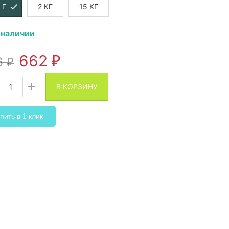
 Г
2 КГ
15 КГ
 наличии
662
6
₽
₽
В КОРЗИНУ
пить в 1 клик