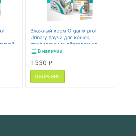
of
Влажный корм Organix prof
Лосос
Urinary паучи для кошек,
кошек
лезней
профилактика образования
акта,
мочевых камней, 14 шт по 85 г
В наличии
В 
1 330
2
от
₽
В КОРЗИНУ
В К