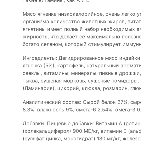
Мясо ягненка низкокалорийное, очень легко 
организма количество животных жиров, пита
ягнятины имеет полный набор необходимых ам
жирность, что делает её максимально полезно
богато селеном, который стимулирует иммун
Ингредиенты: Дегидрированное мясо индейки 
ягненка (5%), картофель, натуральный аромат
свеклы, витамины, минералы, пивные дрожжи, 
тыква, сушеная морковь, сушеные помидоры,
(Ламинария), цикорий, клюква, розмарин, глю
Аналитический состав: Сырой белок 27%, сыро
8.3%, влажность 9%, омега-6 2.54%, омега-3 0.
Добавки: Пищевые добавки: Витамин А (ретино
(холекальциферол) 900 МЕ/кг, витамин Е (аль
(сульфат цинка, моногидрат) 130 мг/кг, железо