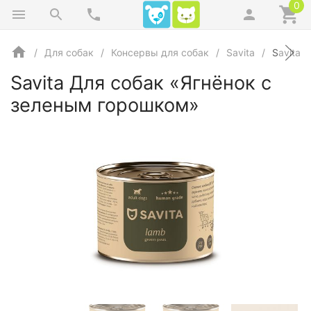
0
Для собак
Консервы для собак
Savita
Savita 
Savita Для собак «Ягнёнок с
зеленым горошком»