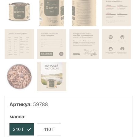
Артикул:
59788
масса
:
240 Г
410 Г