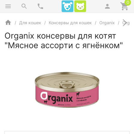
0
Для кошек
Консервы для кошек
Organix
Organ
Organix консервы для котят
"Мясное ассорти с ягнёнком"