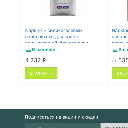
Napkins - силикагелевый
Napkin
наполнитель для кошек
наполн
впитывающий, без отдушки,
впитыв
морозная свежесть
альпий
В наличии
В н
4 732
53
от
₽
В КОРЗИНУ
В КО
Подписаться на акции и скидки