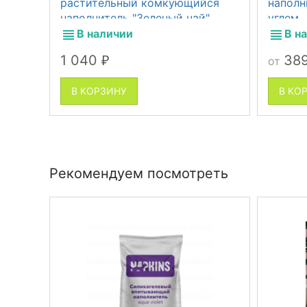
растительный комкующийся
наполн
наполнитель "Зеленый чай",
углем
100% Натуральный, без пыли
В наличии
В н
1 040
38
от
₽
В КОРЗИНУ
В КО
Рекомендуем посмотреть