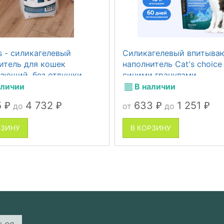
s - силикагелевый
Силикагелевый впитыв
итель для кошек
наполнитель Cat's choice
ающий, без отдушки,
синими гранулами
ская свежесть
аличии
В наличии
5
4 732
633
1 251
до
от
до
₽
₽
₽
₽
РЗИНУ
В КОРЗИНУ