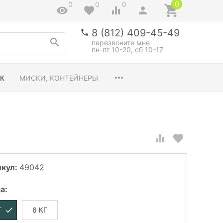
0
0
0
0
8 (812) 409-45-49
перезвоните мне
пн-пт 10-20, сб 10-17
К
МИСКИ, КОНТЕЙНЕРЫ
икул:
49042
са
:
Г
6 КГ