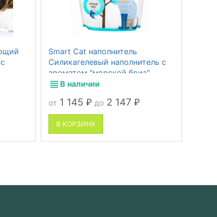
ающий
Smart Cat наполнитель
Smart
 с
Силикагелевый наполнитель с
напол
ароматом "морской бриз"
В наличии
В 
1 145
2 147
1 
от
до
от
₽
₽
В КОРЗИНУ
В К