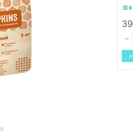
В
3
ку
0
)