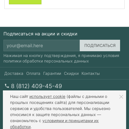
Подписаться на акции и скидки
Нажимая на кнопку подтверждения, я принимаю условия
политики обработки персональных данных
Доставка
Оплата
Гарантии
Скидки
Контакты
8 (812) 409-45-49
перезвоните мне
пн-пт 10-20, сб 10-17
Наш сайт
использует cookie
(файлы с данными о
прошлых посещениях сайта) для персонализации
сервисов и удобства пользователей. Мы серьезно
info@xavax.ru
относимся к защите персональных данных —
ознакомьтесь с
условиями и принципами их
обработки
.