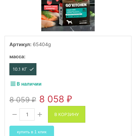
Артикул:
65404g
масса
:
10.1 КГ
В наличии
8 058
8 059
₽
₽
В КОРЗИНУ
купить в 1 клик