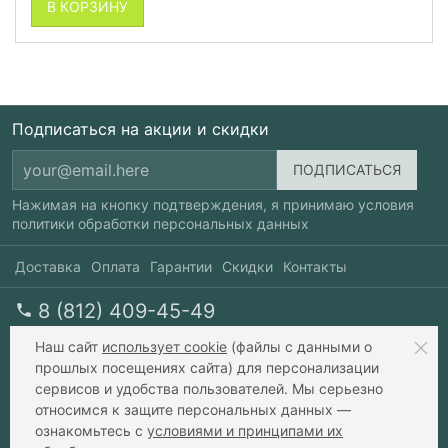
В КОРЗИНУ
Подписаться на акции и скидки
Нажимая на кнопку подтверждения, я принимаю условия
политики обработки персональных данных
Доставка
Оплата
Гарантии
Скидки
Контакты
8 (812) 409-45-49
перезвоните мне
пн-пт 10-20, сб 10-17
Наш сайт
использует cookie
(файлы с данными о
прошлых посещениях сайта) для персонализации
сервисов и удобства пользователей. Мы серьезно
info@xavax.ru
относимся к защите персональных данных —
ознакомьтесь с
условиями и принципами их