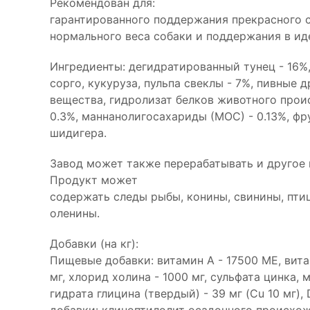
Рекомендован для:
гарантированного поддержания прекрасного 
нормального веса собаки и поддержания в ид
Ингредиенты: дегидратированный тунец - 16%,
сорго, кукуруза, пульпа свеклы - 7%, пивные
вещества, гидролизат белков животного прои
0.3%, маннанолигосахариды (МОС) - 0.13%, ф
шидигера.
Завод может также перерабатывать и другое
Продукт может
содержать следы рыбы, конины, свинины, птиц
оленины.
Добавки (на кг):
Пищевые добавки: витамин A - 17500 МЕ, вита
мг, хлорид холина - 1000 мг, сульфата цинка, мо
гидрата глицина (твердый) - 39 мг (Cu 10 мг),
добавки: клиноптилолит осадочного происхож