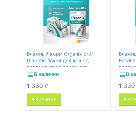
Влажный корм Organix prof
Влажны
Diabetic паучи для кошек,
Renal 
профилактика сахарного
профил
диабета, 14 шт по 85 г
недост
В наличии
В н
1 330
1 33
₽
В КОРЗИНУ
В КО