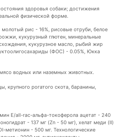
состояния здоровья собаки; достижения
еальной физической форме.
 молотый рис - 16%, рисовые отруби, белое
 дрожжи, кукурузный глютен, минеральные
схождения, кукурузное масло, рыбий жир
руктоолигосахариды (ФОС) - 0.05%, Юкка
 мясо водных или наземных животных.
ы, крупного рогатого скота, баранины,
мин E/all-rac-альфа-токоферола ацетат - 240
ногидрат - 137 мг (Zn - 50 мг), хелат меди (II)
 Dl-метионин - 500 мг. Технологические
дения - 2000 мг, антиоксиданты,