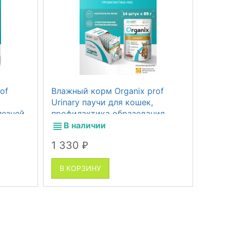
of
Влажный корм Organix prof
Лосос
Urinary паучи для кошек,
кошек
лезней
профилактика образования
акта,
мочевых камней, 14 шт по 85 г
В наличии
В 
1 330
2
от
₽
В КОРЗИНУ
В К