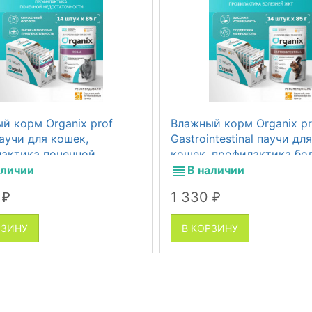
й корм Organix prof
Влажный корм Organix pr
паучи для кошек,
Gastrointestinal паучи для
актика почечной
кошек, профилактика бо
аточности, 14 шт по 85 г
желудочно-кишечного тр
аличии
В наличии
14 шт по 85 г
0
1 330
₽
₽
РЗИНУ
В КОРЗИНУ