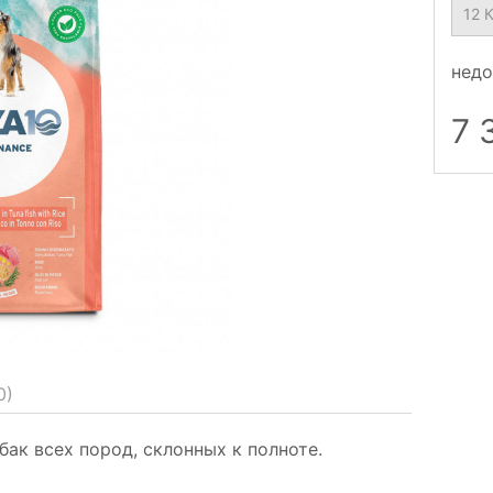
12 
недо
7 
0
)
ак всех пород, склонных к полноте.