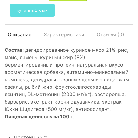
купить в 1 клик
Описание
Характеристики
Отзывы (
0
)
Состав
: дегидрированное куриное мясо 21%, рис,
маис, ячмень, куриный жир (8%),
ферментированный протеин, натуральная вкусо-
ароматическая добавка, витаминно-минеральный
комплекс, дегидратированные цельные яйца, жом
свёклы, рыбий жир, фруктоолигосахариды,
лецитин, DL-метионин (2000 мг/кг), расторопша,
барбарис, экстракт корня одуванчика, экстракт
Юкки Шидигера (500 мг/кг), антиоксидант.
Пищевая ценность на 100 г
:
Протеин 25 %