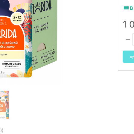
В
1 
ку
0
)