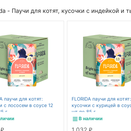
a - Паучи для котят, кусочки с индейкой и т
A паучи для котят:
FLORIDA паучи для котят:
и с лососем в соусе 12
кусочки с курицей в соу
5 г
шт по 85 г
аличии
В наличии
2
1 032
₽
₽