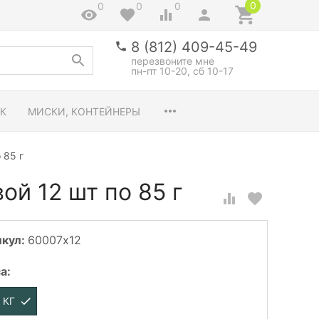
0
0
0
0
8 (812) 409-45-49
перезвоните мне
пн-пт 10-20, сб 10-17
К
МИСКИ, КОНТЕЙНЕРЫ
 85 г
вой 12 шт по 85 г
икул:
60007x12
са
:
2 КГ