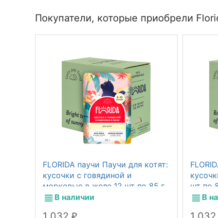
Покупатели, которые приобрели Florid
FLORIDA паучи Паучи для котят:
FLORID
кусочки с говядиной и
кусочк
морковью в желе 12 шт по 85 г
шт по 8
В наличии
В н
1 032
1 03
₽