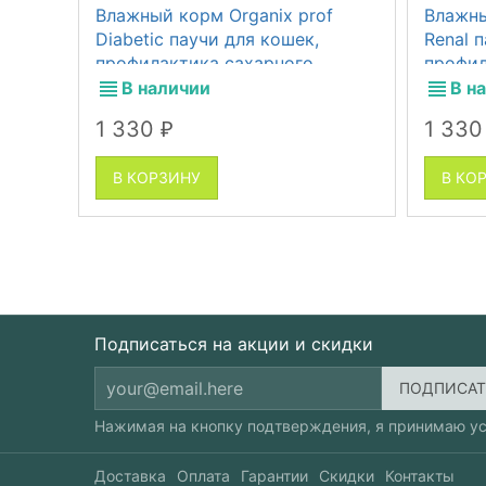
Влажный корм Organix prof
Влажны
Diabetic паучи для кошек,
Renal 
профилактика сахарного
профил
диабета, 14 шт по 85 г
недост
В наличии
В н
1 330
1 33
₽
В КОРЗИНУ
В КО
Подписаться на акции и скидки
Нажимая на кнопку подтверждения, я принимаю у
Доставка
Оплата
Гарантии
Скидки
Контакты