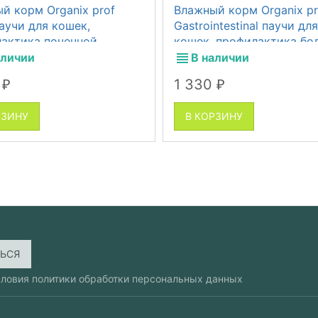
й корм Organix prof
Влажный корм Organix pr
паучи для кошек,
Gastrointestinal паучи для
актика почечной
кошек, профилактика бо
аточности, 14 шт по 85 г
желудочно-кишечного тр
аличии
В наличии
14 шт по 85 г
0
1 330
₽
₽
РЗИНУ
В КОРЗИНУ
словия
политики обработки персональных данных