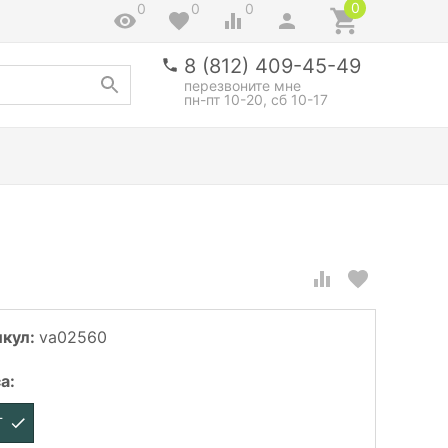
0
0
0
0
8 (812) 409-45-49
перезвоните мне
пн-пт 10-20, сб 10-17
икул:
va02560
са
:
Г