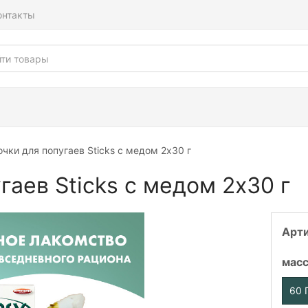
онтакты
очки для попугаев Sticks с медом 2х30 г
гаев Sticks с медом 2х30 г
Арт
мас
60 