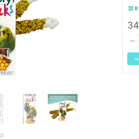
В
3
ку
0
)