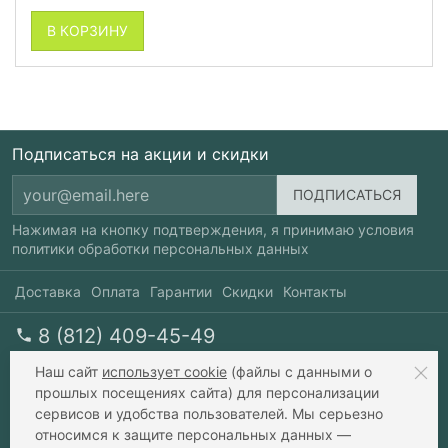
В КОРЗИНУ
Подписаться на акции и скидки
Нажимая на кнопку подтверждения, я принимаю условия
политики обработки персональных данных
Доставка
Оплата
Гарантии
Скидки
Контакты
8 (812) 409-45-49
перезвоните мне
пн-пт 10-20, сб 10-17
Наш сайт
использует cookie
(файлы с данными о
прошлых посещениях сайта) для персонализации
сервисов и удобства пользователей. Мы серьезно
info@xavax.ru
относимся к защите персональных данных —