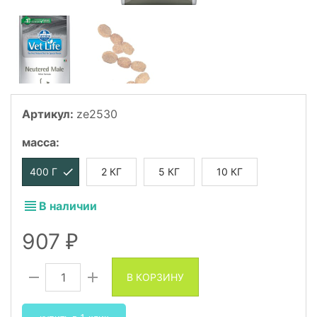
Артикул:
ze2530
масса
:
400 Г
2 КГ
5 КГ
10 КГ
В наличии
907
₽
В КОРЗИНУ