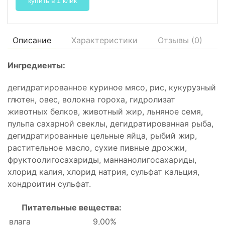
купить в 1 клик
Описание
Характеристики
Отзывы (
0
)
Ингредиенты:
дегидратированное куриное мясо, рис, кукурузный
глютен, овес, волокна гороха, гидролизат
животных белков, животный жир, льняное семя,
пульпа сахарной свеклы, дегидратированная рыба,
дегидратированные цельные яйца, рыбий жир,
растительное масло, сухие пивные дрожжи,
фруктоолигосахариды, маннанолигосахариды,
хлорид калия, хлорид натрия, сульфат кальция,
хондроитин сульфат.
Питательные вещества:
влага
9,00%