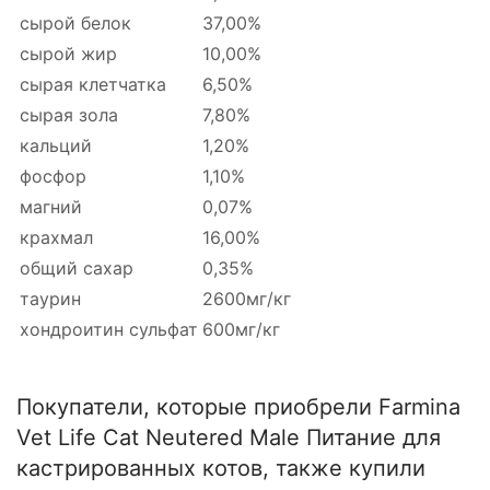
сырой белок
37,00%
сырой жир
10,00%
сырая клетчатка
6,50%
сырая зола
7,80%
кальций
1,20%
фосфор
1,10%
магний
0,07%
крахмал
16,00%
общий сахар
0,35%
таурин
2600мг/кг
хондроитин сульфат
600мг/кг
Покупатели, которые приобрели Farmina
Vet Life Cat Neutered Male Питание для
кастрированных котов, также купили