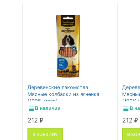
Деревенские лакомства
Дереве
Мясные колбаски из ягненка
Мясные
(100% мясо)
(100% 
В наличии
В н
212
212
₽
₽
В КОРЗИНУ
В КО