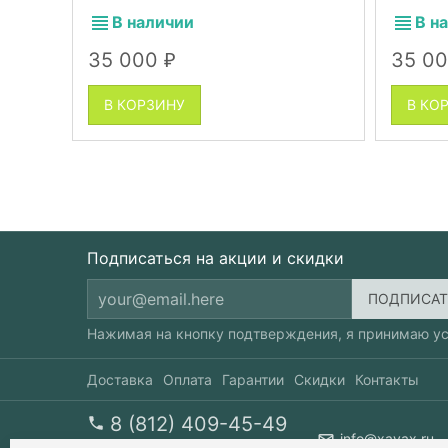
кошачья мята, набор 2 в 1
мята, н
В наличии
В н
35 000
35 0
₽
В КОРЗИНУ
В КО
Подписаться на акции и скидки
Нажимая на кнопку подтверждения, я принимаю у
Доставка
Оплата
Гарантии
Скидки
Контакты
8 (812) 409-45-49
info@xavax.ru
перезвоните мне