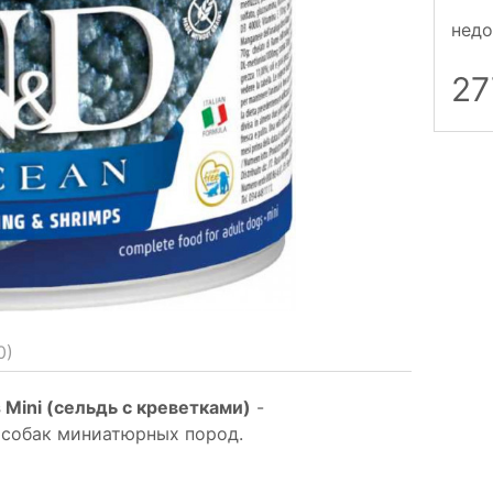
недо
2
0
)
 Mini (сельдь с креветками)
-
 собак миниатюрных пород.