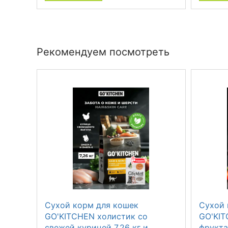
Рекомендуем посмотреть
Сухой корм для кошек
Сухой 
GO'KITCHEN холистик со
GO'KIT
свежей курицей 7.26 кг и
фрукта