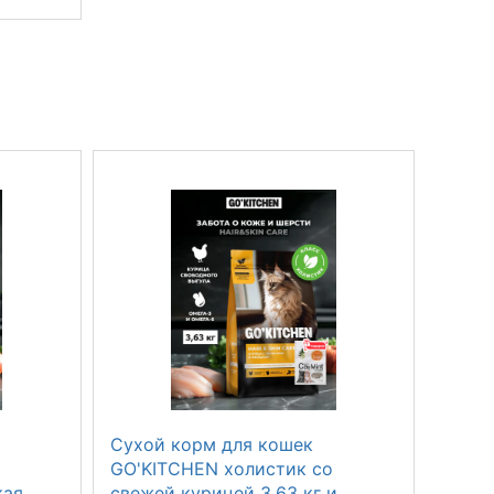
Сухой корм для кошек
Сухой
й
GO'KITCHEN холистик со
GO'KI
кая
свежей курицей 3.63 кг и
фрукт