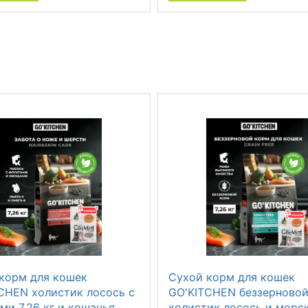
корм для кошек
Сухой корм для кошек
CHEN холистик лосось с
GO'KITCHEN беззерново
ми 7.26 кг и кошачья
холистик лосось и морс