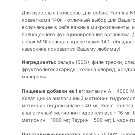
Для взрослых (консервы для собак) Farmina N
креветками 140г - отличный выбор для Вашег
включающее в себя важные микроэлементы, н
полноценного функционирования организма. Д
собак MINI сельдь с креветками 140г облада
наверняка понравится Вашему любимцу!
Ингредиенты:
сельдь (50%), филе трески, сла
фруктоолигосахариды, холина хлорид, хондро
минералы.
Пищевые добавки на 1 кг:
витамин А – 4000 МЕ
Хелат цинка аналогичный метионин гидроксила
метионин гидроксилазе - 40 мг; Хелат железа 
аналогичный метионин гидроксилазе – 16 мг; 
метионин – 1000 мг; Таурин - 500 мг; L-карнити
Питательные вещества:
влага - 75,00%; сыро