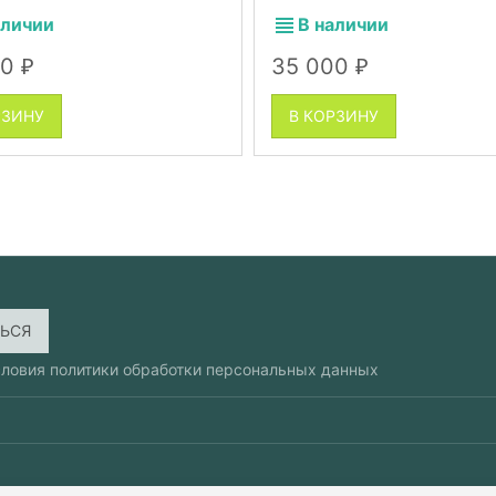
абор 2 в 1
рыба 7.26 кг и кошачья м
аличии
В наличии
набор 2 в 1
00
35 000
₽
₽
РЗИНУ
В КОРЗИНУ
словия
политики обработки персональных данных