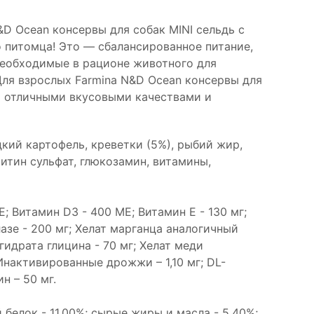
&D Ocean консервы для собак MINI сельдь с
о питомца! Это — сбалансированное питание,
еобходимые в рационе животного для
ля взрослых Farmina N&D Ocean консервы для
ет отличными вкусовыми качествами и
дкий картофель, креветки (5%), рыбий жир,
итин сульфат, глюкозамин, витамины,
; Витамин D3 - 400 МЕ; Витамин Е - 130 мг;
зе - 200 мг; Хелат марганца аналогичный
гидрата глицина - 70 мг; Хелат меди
Инактивированные дрожжи – 1,10 мг; DL-
н – 50 мг.
й белок - 11,00%; сырые жиры и масла - 5,40%;