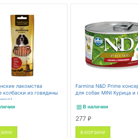
нские лакомства
Farmina N&D Prime консе
 колбаски из говядины
для собак MINI Курица и 
мясо)
аличии
В наличии
277
₽
РЗИНУ
В КОРЗИНУ