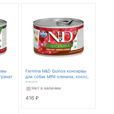
рвы
Farmina N&D Quinoa консервы
Farmi
гранат
для собак MINI оленина, кокос,
для с
киноа
и яб
Нет в наличии
Не
416
277
₽