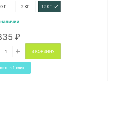
0 Г
2 КГ
12 КГ
 наличии
335
₽
В КОРЗИНУ
пить в 1 клик