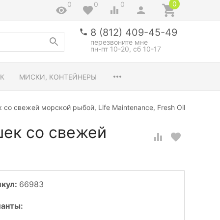
0
0
0
0
8 (812) 409-45-49
перезвоните мне
пн-пт 10-20, сб 10-17
К
МИСКИ, КОНТЕЙНЕРЫ
о свежей морской рыбой, Life Maintenance, Fresh Oily Fish
шек со свежей
икул:
66983
анты: