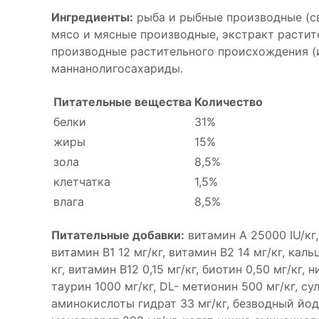
Ингредиенты:
рыба и рыбные производные (св
мясо и мясные производные, экстракт растит
производные растительного происхождения (и
маннанолигосахариды.
Питательные вещества
Количество
белки
31%
жиры
15%
зола
8,5%
клетчатка
1,5%
влага
8,5%
Питательные добавки:
витамин A 25000 IU/кг,
витамин B1 12 мг/кг, витамин B2 14 мг/кг, каль
кг, витамин B12 0,15 мг/кг, биотин 0,50 мг/кг, 
таурин 1000 мг/кг, DL- метионин 500 мг/кг, су
аминокислоты гидрат 33 мг/кг, безводный йода