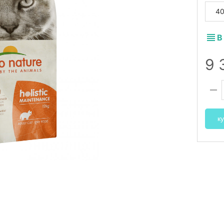
40
В
9 
ку