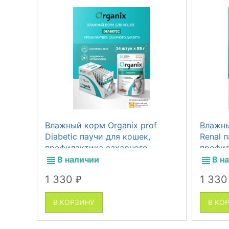
Влажный корм Organix prof
Влажны
Diabetic паучи для кошек,
Renal 
профилактика сахарного
профил
диабета, 14 шт по 85 г
недост
В наличии
В н
1 330
1 33
₽
В КОРЗИНУ
В КО