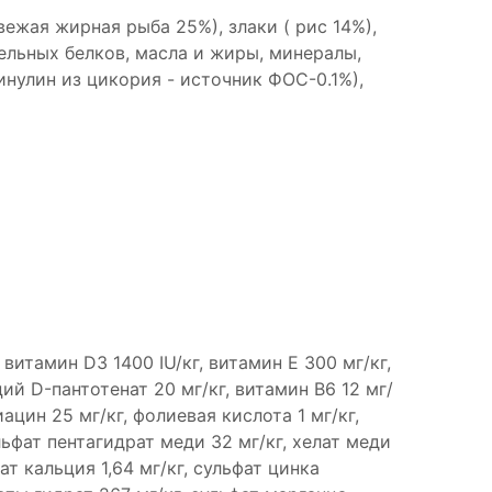
ежая жирная рыба 25%), злаки ( рис 14%),
ельных белков, масла и жиры, минералы,
нулин из цикория - источник ФОС-0.1%),
 витамин D3 1400 IU/кг, витамин E 300 мг/кг,
ций D-пантотенат 20 мг/кг, витамин B6 12 мг/
ниацин 25 мг/кг, фолиевая кислота 1 мг/кг,
льфат пентагидрат меди 32 мг/кг, хелат меди
т кальция 1,64 мг/кг, сульфат цинка