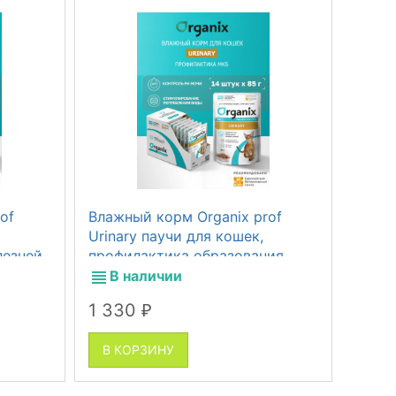
of
Влажный корм Organix prof
Лосос
Urinary паучи для кошек,
кошек
лезней
профилактика образования
акта,
мочевых камней, 14 шт по 85 г
В наличии
В 
1 330
2
от
₽
В КОРЗИНУ
В К