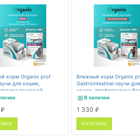
й корм Organix prof
Влажный корм Organix pr
паучи для кошек,
Gastrointestinal паучи для
актика почечной
кошек, профилактика бо
аточности, 14 шт по 85 г
желудочно-кишечного тр
аличии
В наличии
14 шт по 85 г
0
1 330
₽
₽
РЗИНУ
В КОРЗИНУ